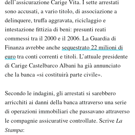
dell’assicurazione Carige Vita. I sette arrestati
Notifiche mobile
sono accusati, a vario titolo, di associazione a
Regala il Post
delinquere, truffa aggravata, riciclaggio e
Hai bisogno di aiuto?
intestazione fittizia di beni: presunti reati
Esci
commessi tra il 2000 e il 2006. La Guardia di
Finanza avrebbe anche
sequestrato 22 milioni di
euro
tra conti correnti e titoli. L’attuale presidente
di Carige Castelbarco Albani ha già annunciato
che la banca «si costituirà parte civile».
Secondo le indagini, gli arrestati si sarebbero
arricchiti ai danni della banca attraverso una serie
di operazioni immobiliari che passavano attraverso
le compagnie assicurative controllate. Scrive
La
Stampa
: