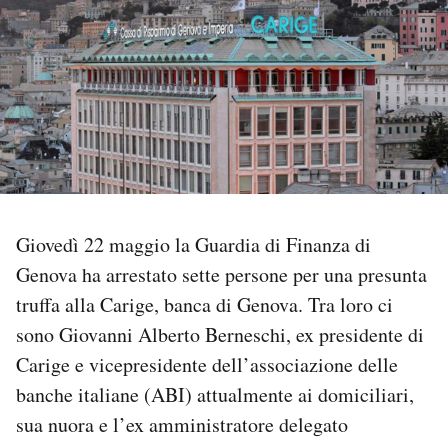
PODCAST
NEWSLETTER
I MIEI PREFERITI
SHOP
Giovedì 22 maggio la Guardia di Finanza di
Genova ha arrestato sette persone per una presunta
truffa alla Carige, banca di Genova. Tra loro ci
CALENDARIO
sono Giovanni Alberto Berneschi, ex presidente di
Carige e vicepresidente dell’associazione delle
AREA PERSONALE
banche italiane (ABI) attualmente ai domiciliari,
Area Personale
sua nuora e l’ex amministratore delegato
Newsletter