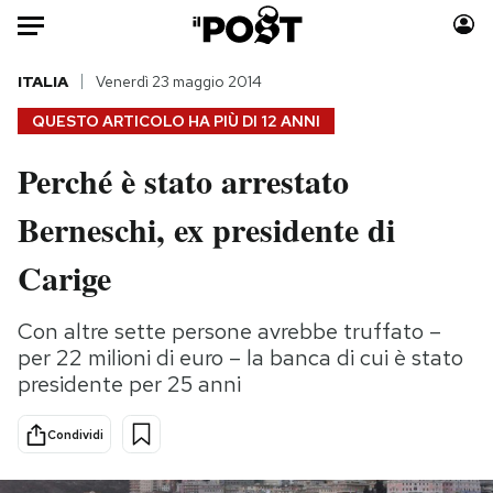
Auto
ITALIA
Venerdì 23 maggio 2014
QUESTO ARTICOLO HA PIÙ DI
12 ANNI
HOME
Perché è stato arrestato
Italia
Moda
Berneschi, ex presidente di
Mondo
Libri
Politica
Consumismi
Carige
Tecnologia
Storie/Idee
Internet
Ok Boomer!
Con altre sette persone avrebbe truffato –
Scienza
Media
per 22 milioni di euro – la banca di cui è stato
Cultura
Europa
presidente per 25 anni
Economia
Altrecose
Condividi
Sport
Mondiali calcio 2026