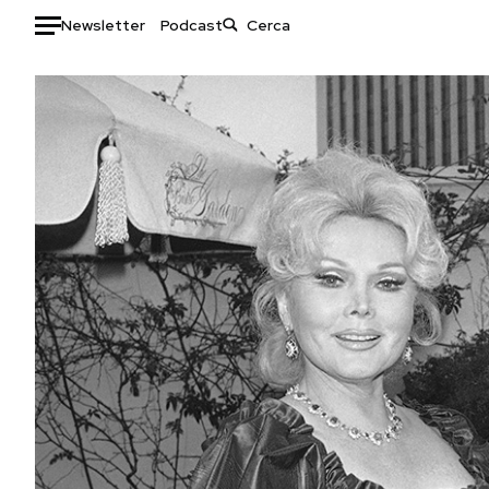
Newsletter
Podcast
Auto
HOME
Italia
Moda
Mondo
Libri
Politica
Consumismi
Tecnologia
Storie/Idee
Internet
Ok Boomer!
Scienza
Media
Cultura
Europa
Economia
Altrecose
Sport
Mondiali calcio 2026