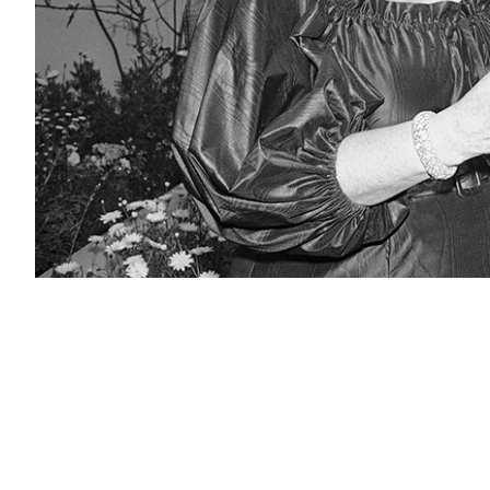
PODCAST
NEWSLETTER
I MIEI PREFERITI
SHOP
CALENDARIO
AREA PERSONALE
Area Personale
Newsletter