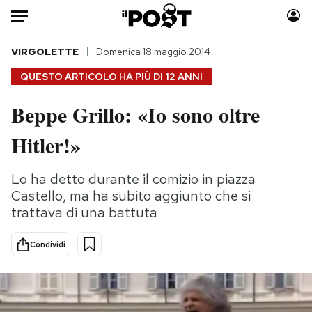
Auto
VIRGOLETTE
Domenica 18 maggio 2014
QUESTO ARTICOLO HA PIÙ DI
12 ANNI
HOME
Beppe Grillo: «Io sono oltre
Italia
Moda
Hitler!»
Mondo
Libri
Politica
Consumismi
Lo ha detto durante il comizio in piazza
Tecnologia
Storie/Idee
Castello, ma ha subito aggiunto che si
Internet
Ok Boomer!
trattava di una battuta
Scienza
Media
Cultura
Europa
Condividi
Economia
Altrecose
Sport
Mondiali calcio 2026