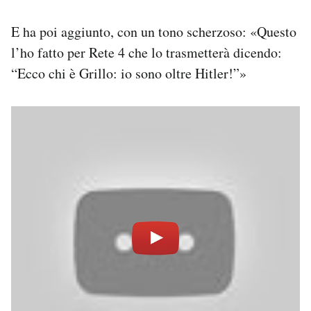
Notifiche mobile
E ha poi aggiunto, con un tono scherzoso: «Questo
Regala il Post
Hai bisogno di aiuto?
l’ho fatto per Rete 4 che lo trasmetterà dicendo:
Esci
“Ecco chi è Grillo: io sono oltre Hitler!”»