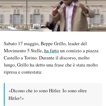
PODCAST
NEWSLETTER
I MIEI PREFERITI
Sabato 17 maggio, Beppe Grillo, leader del
Movimento 5 Stelle,
ha fatto
un comizio a piazza
SHOP
Castello a Torino. Durante il discorso, molto
lungo, Grillo ha detto una frase che è stata molto
ripresa e contestata:
CALENDARIO
AREA PERSONALE
«Dicono che io sono Hitler. Io sono oltre
Hitler!»
Area Personale
Newsletter