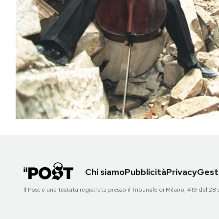
PODCAST
NEWSLETTER
I MIEI PREFERITI
SHOP
CALENDARIO
Chi siamo
Pubblicità
Privacy
Gesti
AREA PERSONALE
Il Post è una testata registrata presso il Tribunale di Milano, 419 del
Area Personale
Newsletter