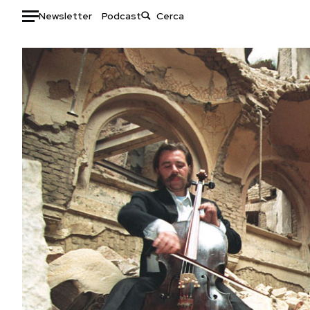
Newsletter
Podcast
Auto
HOME
Italia
Moda
Mondo
Libri
Politica
Consumismi
Tecnologia
Storie/Idee
Internet
Ok Boomer!
Scienza
Media
Cultura
Europa
Economia
Altrecose
Sport
Mondiali calcio 2026