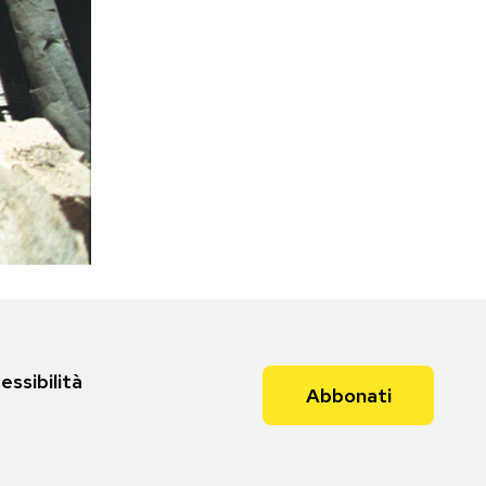
essibilità
Abbonati