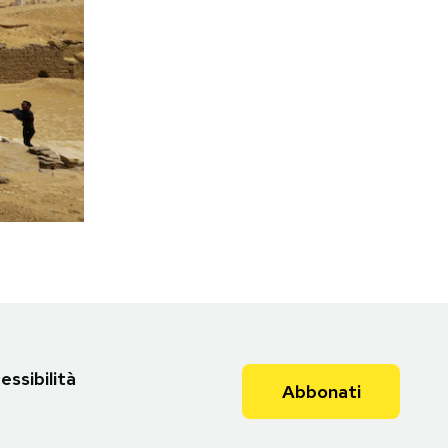
essibilità
Abbonati