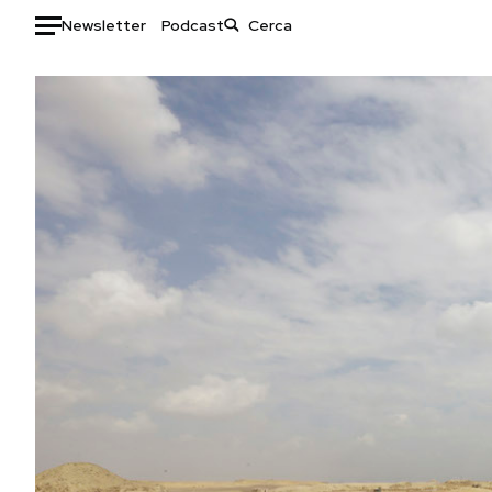
Newsletter
Podcast
Auto
HOME
Italia
Moda
Mondo
Libri
Politica
Consumismi
Tecnologia
Storie/Idee
Internet
Ok Boomer!
Scienza
Media
Cultura
Europa
Economia
Altrecose
Sport
Mondiali calcio 2026