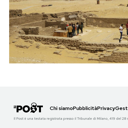
PODCAST
NEWSLETTER
I MIEI PREFERITI
SHOP
CALENDARIO
AREA PERSONALE
Chi siamo
Pubblicità
Privacy
Gesti
Area Personale
Il Post è una testata registrata presso il Tribunale di Milano, 419 del
Newsletter