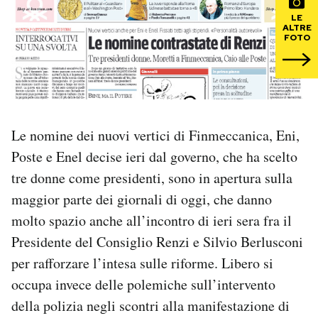
LE
ALTRE
PODCAST
FOTO
NEWSLETTER
I MIEI PREFERITI
Le nomine dei nuovi vertici di Finmeccanica, Eni,
Poste e Enel decise ieri dal governo, che ha scelto
SHOP
tre donne come presidenti, sono in apertura sulla
maggior parte dei giornali di oggi, che danno
CALENDARIO
molto spazio anche all’incontro di ieri sera fra il
Presidente del Consiglio Renzi e Silvio Berlusconi
per rafforzare l’intesa sulle riforme. Libero si
AREA PERSONALE
occupa invece delle polemiche sull’intervento
Area Personale
della polizia negli scontri alla manifestazione di
Newsletter