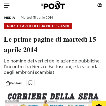
Auto
MEDIA
Martedì 15 aprile 2014
QUESTO ARTICOLO HA PIÙ DI
12 ANNI
HOME
Le prime pagine di martedì 15
Italia
Moda
aprile 2014
Mondo
Libri
Politica
Consumismi
Le nomine dei vertici delle aziende pubbliche,
Tecnologia
Storie/Idee
l'incontro fra Renzi e Berlusconi, e la vicenda
Internet
Ok Boomer!
degli embrioni scambiati
Scienza
Media
Cultura
Europa
Condividi
Economia
Altrecose
Sport
Mondiali calcio 2026