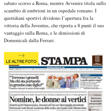
sabato scorso a Roma, mentre Avvenire titola sullo
Notifiche mobile
scambio di embrioni in un ospedale romano. I
Regala il Post
Hai bisogno di aiuto?
quotidiani sportivi dividono l’apertura fra la
Esci
vittoria della Juventus, che riporta a 8 punti il suo
vantaggio sulla Roma, e le dimissioni di
Domenicali dalla Ferrari.