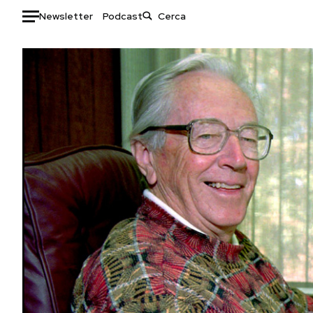
Newsletter
Podcast
Auto
HOME
Italia
Moda
Mondo
Libri
Politica
Consumismi
Tecnologia
Storie/Idee
Internet
Ok Boomer!
Scienza
Media
Cultura
Europa
Economia
Altrecose
Sport
Mondiali calcio 2026