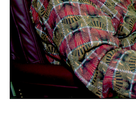
PODCAST
NEWSLETTER
I MIEI PREFERITI
SHOP
CALENDARIO
AREA PERSONALE
Area Personale
Newsletter