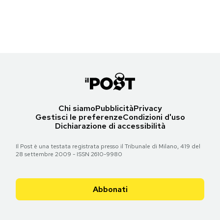
Reinking)
Notifiche mobile
Torna all'articolo
Regala il Post
Torna all'articolo
Hai bisogno di aiuto?
Esci
Chi siamo
Pubblicità
Privacy
Gestisci le preferenze
Condizioni d'uso
Dichiarazione di accessibilità
Il Post è una testata registrata presso il Tribunale di Milano, 419 del
28 settembre 2009 - ISSN 2610-9980
Abbonati