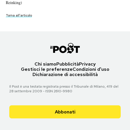
Reinking)
Notifiche mobile
Torna all'articolo
Regala il Post
Torna all'articolo
Hai bisogno di aiuto?
Esci
Chi siamo
Pubblicità
Privacy
Gestisci le preferenze
Condizioni d'uso
Dichiarazione di accessibilità
Il Post è una testata registrata presso il Tribunale di Milano, 419 del
28 settembre 2009 - ISSN 2610-9980
Abbonati