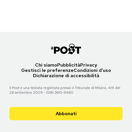
Reinking)
Notifiche mobile
Torna all'articolo
Regala il Post
Torna all'articolo
Hai bisogno di aiuto?
Esci
Chi siamo
Pubblicità
Privacy
Gestisci le preferenze
Condizioni d'uso
Dichiarazione di accessibilità
Il Post è una testata registrata presso il Tribunale di Milano, 419 del
28 settembre 2009 - ISSN 2610-9980
Abbonati