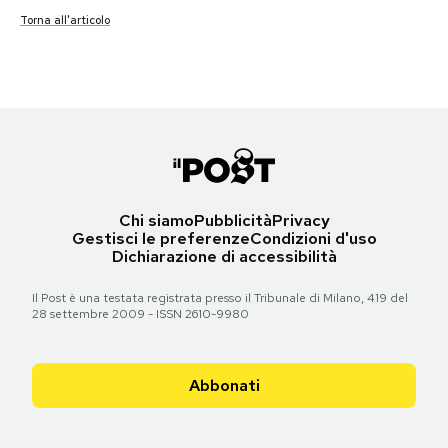
Reinking)
Notifiche mobile
Torna all'articolo
Regala il Post
Torna all'articolo
Hai bisogno di aiuto?
Esci
Chi siamo
Pubblicità
Privacy
Gestisci le preferenze
Condizioni d'uso
Dichiarazione di accessibilità
Il Post è una testata registrata presso il Tribunale di Milano, 419 del
28 settembre 2009 - ISSN 2610-9980
Abbonati