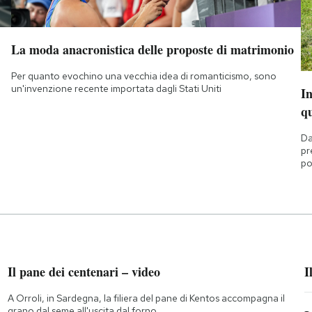
La moda anacronistica delle proposte di matrimonio
Per quanto evochino una vecchia idea di romanticismo, sono
un'invenzione recente importata dagli Stati Uniti
I
q
Da
pr
po
Il pane dei centenari – video
I
A Orroli, in Sardegna, la filiera del pane di Kentos accompagna il
grano dal seme all'uscita dal forno