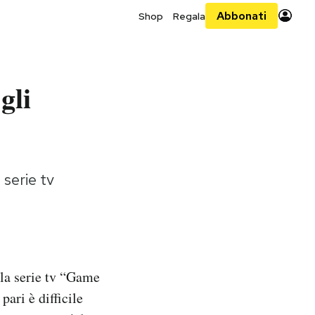
Abbonati
Shop
Regala
gli
 serie tv
lla serie tv “Game
ari è difficile