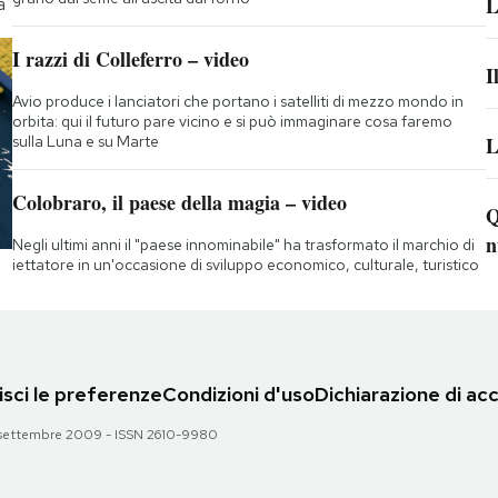
L
a
I razzi di Colleferro – video
I
Avio produce i lanciatori che portano i satelliti di mezzo mondo in
orbita: qui il futuro pare vicino e si può immaginare cosa faremo
sulla Luna e su Marte
L
Colobraro, il paese della magia – video
Q
n
Negli ultimi anni il "paese innominabile" ha trasformato il marchio di
iettatore in un'occasione di sviluppo economico, culturale, turistico
sci le preferenze
Condizioni d'uso
Dichiarazione di acc
 28 settembre 2009 - ISSN 2610-9980