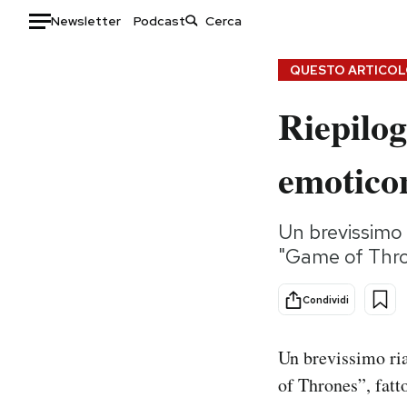
Newsletter
Podcast
Auto
QUESTO ARTICOLO
Riepilog
HOME
Italia
Moda
emotico
Mondo
Libri
Politica
Consumismi
Un brevissimo 
Tecnologia
Storie/Idee
"Game of Thro
Internet
Ok Boomer!
Scienza
Media
Condividi
Cultura
Europa
Economia
Altrecose
Un brevissimo ria
Sport
Mondiali calcio 2026
of Thrones”, fatto