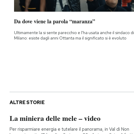
Notifiche mobile
Regala il Post
Da dove viene la parola “maranza”
Hai bisogno di aiuto?
Esci
Ultimamente la si sente parecchio e l'ha usata anche il sindaco di
Milano: esiste dagli anni Ottanta ma il significato si è evoluto
ALTRE STORIE
La miniera delle mele – video
Per risparmiare energia e tutelare il panorama, in Val di Non