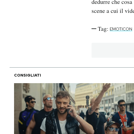
dedurre che cosa 
scene a cui il vid
PODCAST
Tag:
EMOTICON
NEWSLETTER
I MIEI PREFERITI
SHOP
CONSIGLIATI
CALENDARIO
AREA PERSONALE
Area Personale
Newsletter