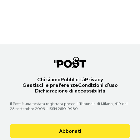
Una scimmia ammaestrata al guinzaglio del suo proprietario, a
Notifiche mobile
Islamabad, Pakistan
Regala il Post
(AP Photo/Muhammed Muheisen)
Hai bisogno di aiuto?
Torna all'articolo
Esci
Chi siamo
Pubblicità
Privacy
Gestisci le preferenze
Condizioni d'uso
Dichiarazione di accessibilità
Il Post è una testata registrata presso il Tribunale di Milano, 419 del
28 settembre 2009 - ISSN 2610-9980
Abbonati