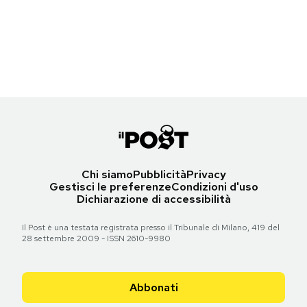
Una scimmia ammaestrata al guinzaglio del suo proprietario, a
Notifiche mobile
Islamabad, Pakistan
Regala il Post
(AP Photo/Muhammed Muheisen)
Hai bisogno di aiuto?
Torna all'articolo
Esci
Chi siamo
Pubblicità
Privacy
Gestisci le preferenze
Condizioni d'uso
Dichiarazione di accessibilità
Il Post è una testata registrata presso il Tribunale di Milano, 419 del
28 settembre 2009 - ISSN 2610-9980
Abbonati