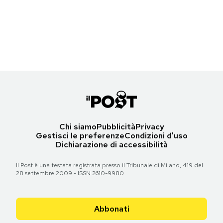
Una scimmia ammaestrata al guinzaglio del suo proprietario, a
Notifiche mobile
Islamabad, Pakistan
Regala il Post
(AP Photo/Muhammed Muheisen)
Hai bisogno di aiuto?
Torna all'articolo
Esci
Chi siamo
Pubblicità
Privacy
Gestisci le preferenze
Condizioni d'uso
Dichiarazione di accessibilità
Il Post è una testata registrata presso il Tribunale di Milano, 419 del
28 settembre 2009 - ISSN 2610-9980
Abbonati