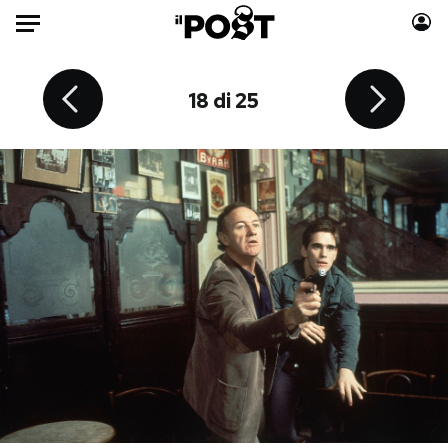
Auto
24 di 25
20 di 25
22 di 25
23 di 25
25 di 25
14 di 25
10 di 25
16 di 25
17 di 25
18 di 25
19 di 25
12 di 25
13 di 25
15 di 25
21 di 25
11 di 25
4 di 25
6 di 25
7 di 25
8 di 25
9 di 25
2 di 25
3 di 25
5 di 25
1 di 25
HOME
Italia
Moda
I cinquant’anni di Matt Dillon
Mondo
Libri
Politica
Consumismi
Lo scrittore William Burroughs e Matt Dillon in una scena del film
Tecnologia
Storie/Idee
"Drugstore cowboy" di Gus Van Sant, del 1989
Internet
Ok Boomer!
Torna all'articolo
Scienza
Media
Cultura
Europa
Economia
Altrecose
Sport
Mondiali calcio 2026
I cinquant’anni di Matt Dillon