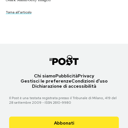
nel 2006 a Park City, Utah
Matt Dillon in posa per un servizio fotografico all'hotel Chateau
Notifiche mobile
(Mark Mainz/Getty Images)
Marmont di Los Angeles, nel 2006
Matt Dillon a New York nel 2004
(AP Photo/Damian Dovarganes)
Regala il Post
Torna all'articolo
(Matthew Peyton/Getty Images)
Torna all'articolo
Hai bisogno di aiuto?
Torna all'articolo
Esci
Torna all'articolo
Chi siamo
Pubblicità
Privacy
Gestisci le preferenze
Condizioni d'uso
Dichiarazione di accessibilità
Il Post è una testata registrata presso il Tribunale di Milano, 419 del
28 settembre 2009 - ISSN 2610-9980
Abbonati