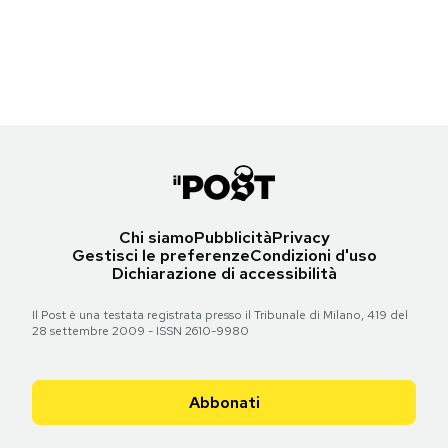
Un rapace nella sua gabbia allo zoo di San Pietroburgo
Notifiche mobile
(OLGA MALTSEVA/AFP/Getty Images)
Regala il Post
Hai bisogno di aiuto?
Torna all'articolo
Esci
Chi siamo
Pubblicità
Privacy
Gestisci le preferenze
Condizioni d'uso
Dichiarazione di accessibilità
Il Post è una testata registrata presso il Tribunale di Milano, 419 del
28 settembre 2009 - ISSN 2610-9980
Abbonati