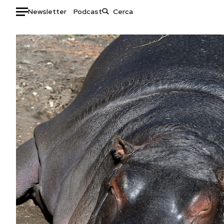
Newsletter
Podcast
Auto
HOME
Italia
Moda
Mondo
Libri
Politica
Consumismi
Tecnologia
Storie/Idee
Internet
Ok Boomer!
Scienza
Media
Cultura
Europa
Economia
Altrecose
Sport
Mondiali calcio 2026