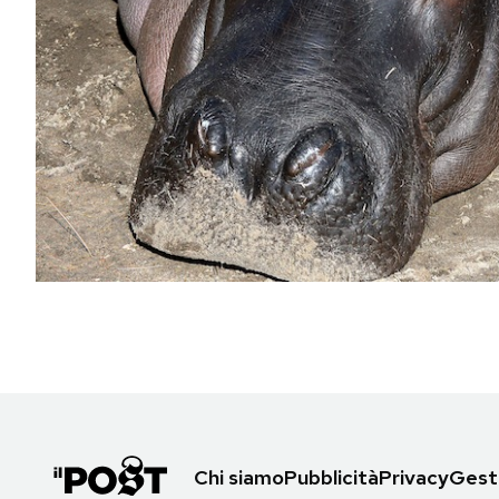
PODCAST
NEWSLETTER
I MIEI PREFERITI
SHOP
CALENDARIO
AREA PERSONALE
Area Personale
Chi siamo
Pubblicità
Privacy
Gesti
Newsletter