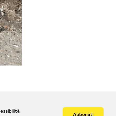
essibilità
Abbonati