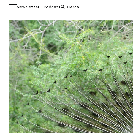
Newsletter
Podcast
Auto
HOME
Italia
Moda
Mondo
Libri
Politica
Consumismi
Tecnologia
Storie/Idee
Internet
Ok Boomer!
Scienza
Media
Cultura
Europa
Economia
Altrecose
Sport
Mondiali calcio 2026