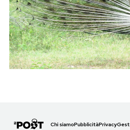
PODCAST
NEWSLETTER
I MIEI PREFERITI
SHOP
CALENDARIO
AREA PERSONALE
Area Personale
Chi siamo
Pubblicità
Privacy
Gesti
Newsletter