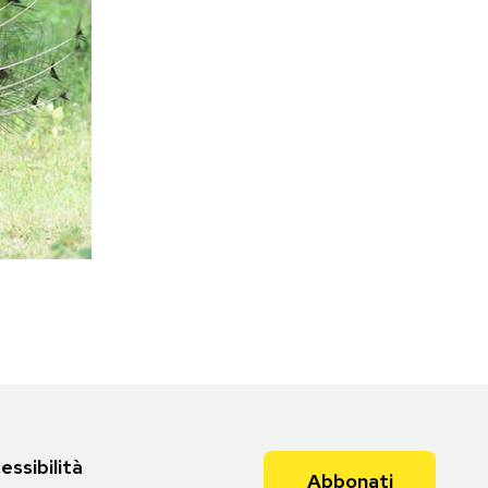
essibilità
Abbonati