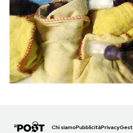
PODCAST
NEWSLETTER
I MIEI PREFERITI
SHOP
CALENDARIO
AREA PERSONALE
Area Personale
Chi siamo
Pubblicità
Privacy
Gesti
Newsletter