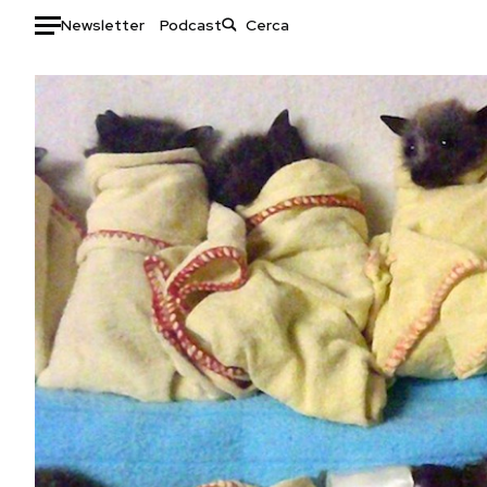
Newsletter
Podcast
Auto
HOME
Italia
Moda
Mondo
Libri
Politica
Consumismi
Tecnologia
Storie/Idee
Internet
Ok Boomer!
Scienza
Media
Cultura
Europa
Economia
Altrecose
Sport
Mondiali calcio 2026