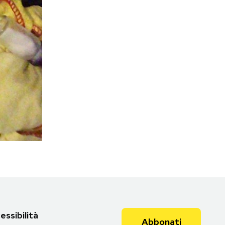
essibilità
Abbonati