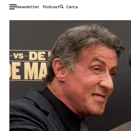
Newsletter
Podcast
Auto
HOME
Italia
Moda
Mondo
Libri
Politica
Consumismi
Tecnologia
Storie/Idee
Internet
Ok Boomer!
Scienza
Media
Cultura
Europa
Economia
Altrecose
Sport
Mondiali calcio 2026