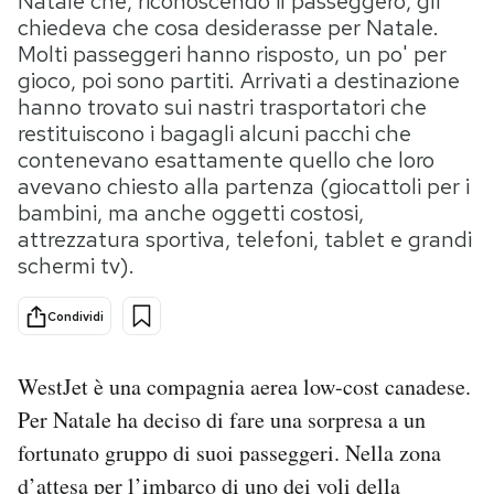
Natale che, riconoscendo il passeggero, gli
chiedeva che cosa desiderasse per Natale.
PODCAST
Molti passeggeri hanno risposto, un po' per
gioco, poi sono partiti. Arrivati a destinazione
hanno trovato sui nastri trasportatori che
NEWSLETTER
restituiscono i bagagli alcuni pacchi che
contenevano esattamente quello che loro
avevano chiesto alla partenza (giocattoli per i
I MIEI PREFERITI
bambini, ma anche oggetti costosi,
attrezzatura sportiva, telefoni, tablet e grandi
schermi tv).
SHOP
Condividi
CALENDARIO
WestJet è una compagnia aerea low-cost canadese.
AREA PERSONALE
Per Natale ha deciso di fare una sorpresa a un
fortunato gruppo di suoi passeggeri. Nella zona
Area Personale
d’attesa per l’imbarco di uno dei voli della
Newsletter