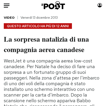
Auto
VIDEO
Venerdì 13 dicembre 2013
QUESTO ARTICOLO HA PIÙ DI
12 ANNI
HOME
La sorpresa natalizia di una
Italia
Moda
compagnia aerea canadese
Mondo
Libri
Politica
Consumismi
WestJet è una compagnia aerea low-cost
Tecnologia
Storie/Idee
canadese. Per Natale ha deciso di fare una
Internet
Ok Boomer!
sorpresa a un fortunato gruppo di suoi
Scienza
Media
passeggeri. Nella zona d'attesa per l'imbarco
Cultura
Europa
di uno dei voli della compagnia è stato
Economia
Altrecose
installato uno schermo interattivo con uno
scanner per la carta d'imbarco. Dopo la
Sport
Mondiali calcio 2026
scansione nello schermo appariva Babbo