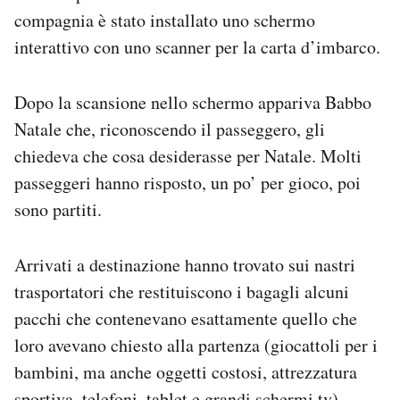
Notifiche mobile
compagnia è stato installato uno schermo
Regala il Post
interattivo con uno scanner per la carta d’imbarco.
Hai bisogno di aiuto?
Esci
Dopo la scansione nello schermo appariva Babbo
Natale che, riconoscendo il passeggero, gli
chiedeva che cosa desiderasse per Natale. Molti
passeggeri hanno risposto, un po’ per gioco, poi
sono partiti.
Arrivati a destinazione hanno trovato sui nastri
trasportatori che restituiscono i bagagli alcuni
pacchi che contenevano esattamente quello che
loro avevano chiesto alla partenza (giocattoli per i
bambini, ma anche oggetti costosi, attrezzatura
sportiva, telefoni, tablet e grandi schermi tv).