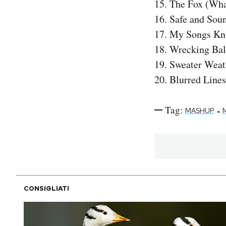
15. The Fox (Wha
Notifiche mobile
16. Safe and Sou
Regala il Post
17. My Songs Kn
Hai bisogno di aiuto?
18. Wrecking Bal
Esci
19. Sweater Weat
20. Blurred Lines
Tag:
-
MASHUP
CONSIGLIATI