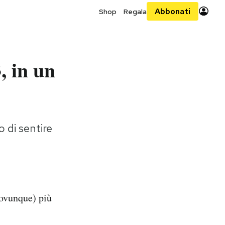
Abbonati
Shop
Regala
, in un
 di sentire
(ovunque) più