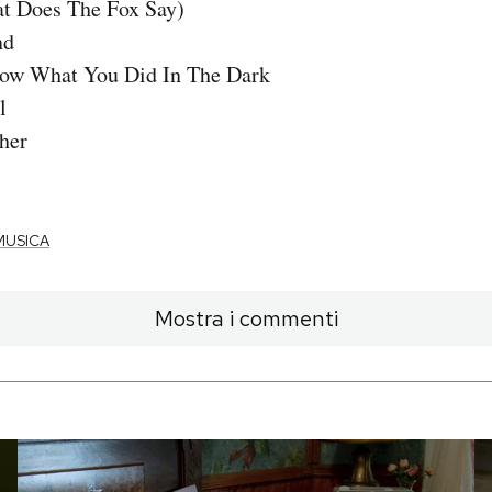
t Does The Fox Say)
nd
ow What You Did In The Dark
l
her
MUSICA
Mostra i commenti