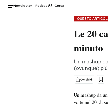
Newsletter
Podcast
Auto
QUESTO ARTICOLO
Le 20 ca
HOME
Italia
Moda
minuto
Mondo
Libri
Politica
Consumismi
Un mashup da u
Tecnologia
Storie/Idee
(ovunque) più
Internet
Ok Boomer!
Scienza
Media
Condividi
Cultura
Europa
Economia
Altrecose
Un mashup da un m
Sport
Mondiali calcio 2026
volte nel 2013, 