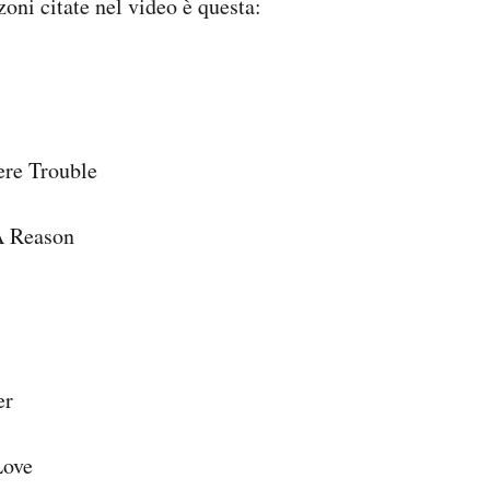
zoni citate nel video è questa:
ere Trouble
A Reason
er
Love