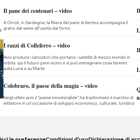
Il pane dei centenari – video
I
A Orroli, in Sardegna, la filiera del pane di Kentos accompagna il
grano dal seme all'uscita dal forno
L
a
I razzi di Colleferro – video
I
Avio produce i lanciatori che portano i satelliti di mezzo mondo in
orbita: qui il futuro pare vicino e si può immaginare cosa faremo
sulla Luna e su Marte
L
Colobraro, il paese della magia – video
Q
n
Negli ultimi anni il "paese innominabile" ha trasformato il marchio di
iettatore in un'occasione di sviluppo economico, culturale, turistico
sci le preferenze
Condizioni d'uso
Dichiarazione di acc