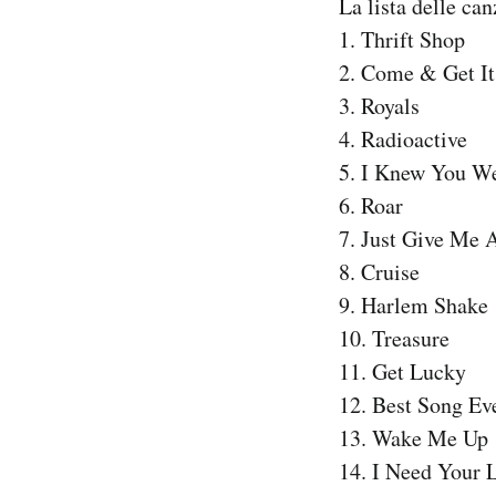
La lista delle can
1. Thrift Shop
PODCAST
2. Come & Get It
3. Royals
NEWSLETTER
4. Radioactive
5. I Knew You W
I MIEI PREFERITI
6. Roar
7. Just Give Me 
SHOP
8. Cruise
9. Harlem Shake
10. Treasure
CALENDARIO
11. Get Lucky
12. Best Song Ev
AREA PERSONALE
13. Wake Me Up
Area Personale
14. I Need Your 
Newsletter