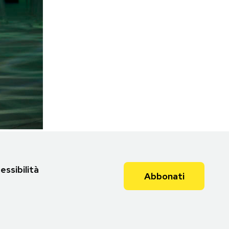
essibilità
Abbonati