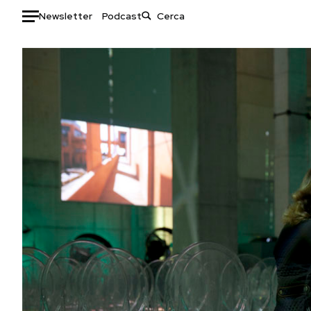
Newsletter
Podcast
Auto
HOME
Italia
Moda
Mondo
Libri
Politica
Consumismi
Tecnologia
Storie/Idee
Internet
Ok Boomer!
Scienza
Media
Cultura
Europa
Economia
Altrecose
Sport
Mondiali calcio 2026