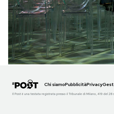
PODCAST
NEWSLETTER
I MIEI PREFERITI
SHOP
CALENDARIO
Chi siamo
Pubblicità
Privacy
Gesti
AREA PERSONALE
Il Post è una testata registrata presso il Tribunale di Milano, 419 del
Area Personale
Newsletter