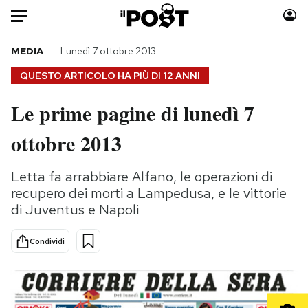
Auto
MEDIA
Lunedì 7 ottobre 2013
QUESTO ARTICOLO HA PIÙ DI
12 ANNI
HOME
Le prime pagine di lunedì 7
Italia
Moda
ottobre 2013
Mondo
Libri
Politica
Consumismi
Letta fa arrabbiare Alfano, le operazioni di
Tecnologia
Storie/Idee
recupero dei morti a Lampedusa, e le vittorie
Internet
Ok Boomer!
di Juventus e Napoli
Scienza
Media
Cultura
Europa
Condividi
Economia
Altrecose
Sport
Mondiali calcio 2026