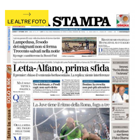
Notifiche mobile
Regala il Post
Hai bisogno di aiuto?
Esci