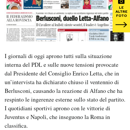
LE
PODCAST
ALTRE
FOTO
NEWSLETTER
I MIEI PREFERITI
I giornali di oggi aprono tutti sulla situazione
interna del PDL e sulle nuove tensioni provocate
SHOP
dal Presidente del Consiglio Enrico Letta, che in
un’intervista ha dichiarato chiuso il ventennio di
CALENDARIO
Berlusconi, causando la reazione di Alfano che ha
respinto le ingerenze esterne sullo stato del partito.
I quotidiani sportivi aprono con le vittorie di
AREA PERSONALE
Juventus e Napoli, che inseguono la Roma in
Area Personale
classifica.
Newsletter