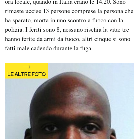
ora locale, quando in Italia erano le 14.20. Sono
Notifiche mobile
rimaste uccise 13 persone comprese la persona che
Regala il Post
ha sparato, morta in uno scontro a fuoco con la
Hai bisogno di aiuto?
polizia. I feriti sono 8, nessuno rischia la vita: tre
Esci
hanno ferite da armi da fuoco, altri cinque si sono
fatti male cadendo durante la fuga.