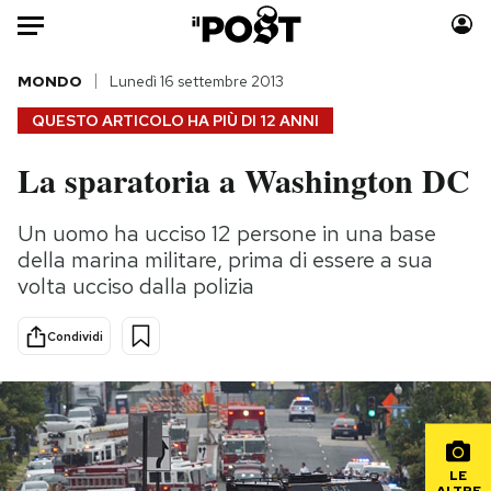
Auto
MONDO
Lunedì 16 settembre 2013
QUESTO ARTICOLO HA PIÙ DI
12 ANNI
HOME
La sparatoria a Washington DC
Italia
Moda
Mondo
Libri
Un uomo ha ucciso 12 persone in una base
Politica
Consumismi
della marina militare, prima di essere a sua
Tecnologia
Storie/Idee
volta ucciso dalla polizia
Internet
Ok Boomer!
Condividi
Scienza
Media
Cultura
Europa
Economia
Altrecose
Sport
Mondiali calcio 2026
LE
ALTRE