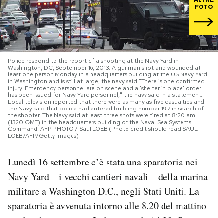
FOTO
PODCAST
NEWSLETTER
Police respond to the report of a shooting at the Navy Yard in
Washington, DC, September 16, 2013. A gunman shot and wounded at
least one person Monday in a headquarters building at the US Navy Yard
in Washington and is still at large, the navy said."There is one confirmed
I MIEI PREFERITI
injury. Emergency personnel are on scene and a 'shelter in place' order
has been issued for Navy Yard personnel," the navy said in a statement.
Local television reported that there were as many as five casualties and
the Navy said that police had entered building number 197 in search of
the shooter. The Navy said at least three shots were fired at 8:20 am
SHOP
(1320 GMT) in the headquarters building of the Naval Sea Systems
Command. AFP PHOTO / Saul LOEB (Photo credit should read SAUL
LOEB/AFP/Getty Images)
CALENDARIO
Lunedì 16 settembre c’è stata una sparatoria nei
Navy Yard – i vecchi cantieri navali – della marina
AREA PERSONALE
militare a Washington D.C., negli Stati Uniti. La
Area Personale
sparatoria è avvenuta intorno alle 8.20 del mattino
Newsletter