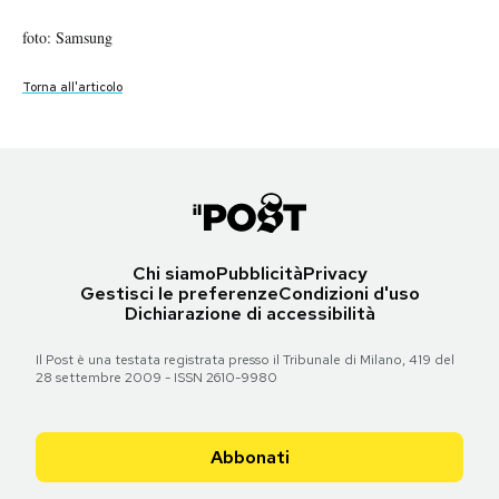
foto: Samsung
foto: Samsung
foto: Samsung
foto: Samsung
foto: Samsung
PODCAST
Torna all'articolo
Torna all'articolo
Torna all'articolo
Torna all'articolo
Torna all'articolo
NEWSLETTER
I MIEI PREFERITI
SHOP
Chi siamo
Pubblicità
Privacy
Gestisci le preferenze
Condizioni d'uso
Dichiarazione di accessibilità
CALENDARIO
Il Post è una testata registrata presso il Tribunale di Milano, 419 del
28 settembre 2009 - ISSN 2610-9980
AREA PERSONALE
Abbonati
Area Personale
Newsletter