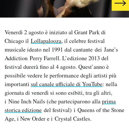
PODCAST
NEWSLETTER
Venerdì 2 agosto è iniziato al Grant Park di
Chicago il
Lollapalooza
, il celebre festival
musicale ideato nel 1991 dal cantante dei Jane’s
I MIEI PREFERITI
Addiction Perry Farrell. L’edizione 2013 del
festival durerà fino al 4 agosto. Quest’anno è
SHOP
possibile vedere le performance degli artisti più
importanti
sul canale ufficiale di YouTube
: nella
CALENDARIO
giornata di venerdì si sono esibiti, tra gli altri,
i Nine Inch Nails (che parteciparono alla
prima
AREA PERSONALE
storica edizione
del festival) i Queens of the Stone
Age, i New Order e i Crystal Castles.
Area Personale
Newsletter