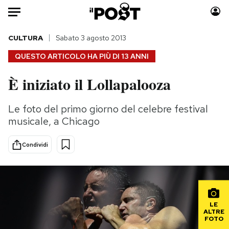
Auto
CULTURA
Sabato 3 agosto 2013
QUESTO ARTICOLO HA PIÙ DI
13 ANNI
HOME
È iniziato il Lollapalooza
Italia
Moda
Mondo
Libri
Le foto del primo giorno del celebre festival
Politica
Consumismi
musicale, a Chicago
Tecnologia
Storie/Idee
Internet
Ok Boomer!
Condividi
Scienza
Media
Cultura
Europa
Economia
Altrecose
Sport
Mondiali calcio 2026
LE
ALTRE
FOTO