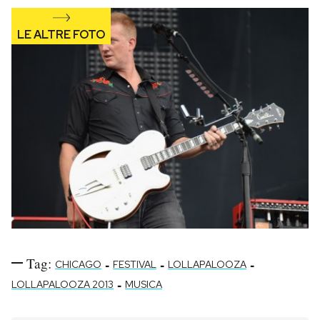
Notifiche mobile
Regala il Post
Hai bisogno di aiuto?
Esci
Tag:
-
-
-
CHICAGO
FESTIVAL
LOLLAPALOOZA
-
LOLLAPALOOZA 2013
MUSICA