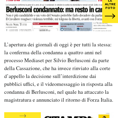
LE
ALTRE
FOTO
PODCAST
NEWSLETTER
L’apertura dei giornali di oggi è per tutti la stessa:
I MIEI PREFERITI
la conferma della condanna a quattro anni nel
processo Mediaset per Silvio Berlusconi da parte
SHOP
della Cassazione, che ha invece rinviato alla corte
d’appello la decisione sull’interdizione dai
CALENDARIO
pubblici uffici, e il videomessaggio in risposta alla
condanna di Berlusconi, nel quale ha attaccato la
AREA PERSONALE
magistratura e annunciato il ritorno di Forza Italia.
Area Personale
Newsletter