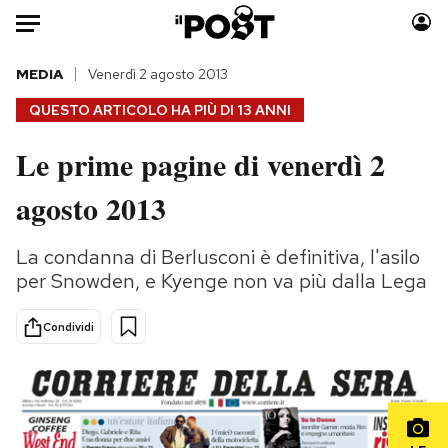
Auto
MEDIA
Venerdì 2 agosto 2013
QUESTO ARTICOLO HA PIÙ DI
13 ANNI
HOME
Le prime pagine di venerdì 2
Italia
Moda
agosto 2013
Mondo
Libri
Politica
Consumismi
La condanna di Berlusconi è definitiva, l'asilo
Tecnologia
Storie/Idee
per Snowden, e Kyenge non va più dalla Lega
Internet
Ok Boomer!
Scienza
Media
Condividi
Cultura
Europa
Economia
Altrecose
Sport
Mondiali calcio 2026