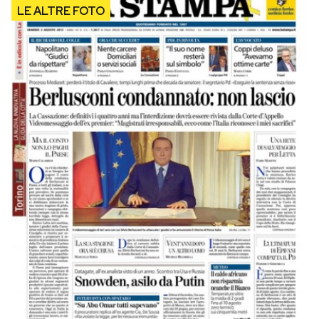
Notifiche mobile
Regala il Post
Hai bisogno di aiuto?
Esci