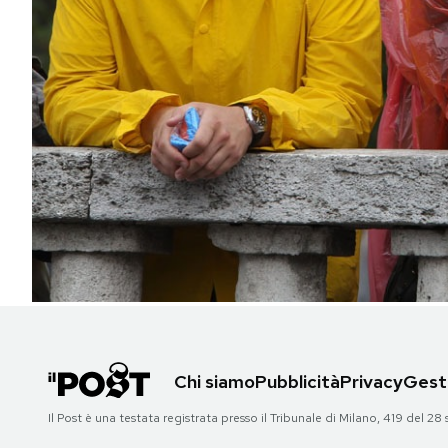
PODCAST
NEWSLETTER
I MIEI PREFERITI
SHOP
CALENDARIO
AREA PERSONALE
Chi siamo
Pubblicità
Privacy
Gesti
Area Personale
Il Post è una testata registrata presso il Tribunale di Milano, 419 del
Newsletter