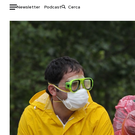
Newsletter
Podcast
Auto
HOME
Italia
Moda
Mondo
Libri
Politica
Consumismi
Tecnologia
Storie/Idee
Internet
Ok Boomer!
Scienza
Media
Cultura
Europa
Economia
Altrecose
Sport
Mondiali calcio 2026