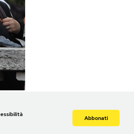
essibilità
Abbonati