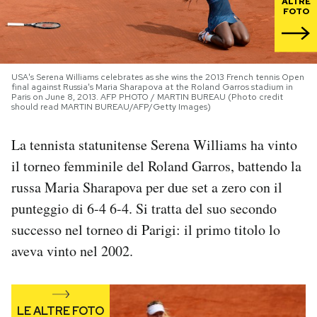
ALTRE
FOTO
PODCAST
NEWSLETTER
USA's Serena Williams celebrates as she wins the 2013 French tennis Open
final against Russia's Maria Sharapova at the Roland Garros stadium in
Paris on June 8, 2013. AFP PHOTO / MARTIN BUREAU (Photo credit
should read MARTIN BUREAU/AFP/Getty Images)
I MIEI PREFERITI
La tennista statunitense Serena Williams ha vinto
il torneo femminile del Roland Garros, battendo la
SHOP
russa Maria Sharapova per due set a zero con il
punteggio di 6-4 6-4. Si tratta del suo secondo
CALENDARIO
successo nel torneo di Parigi: il primo titolo lo
aveva vinto nel 2002.
AREA PERSONALE
Area Personale
Newsletter