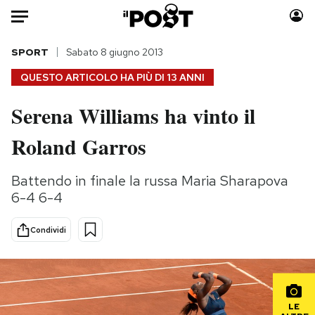
Auto
SPORT
Sabato 8 giugno 2013
QUESTO ARTICOLO HA PIÙ DI
13 ANNI
HOME
Serena Williams ha vinto il
Italia
Moda
Roland Garros
Mondo
Libri
Politica
Consumismi
Battendo in finale la russa Maria Sharapova
Tecnologia
Storie/Idee
6-4 6-4
Internet
Ok Boomer!
Scienza
Media
Condividi
Cultura
Europa
Economia
Altrecose
Sport
Mondiali calcio 2026
LE