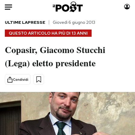
Auto
ULTIME LAPRESSE
Giovedì 6 giugno 2013
QUESTO ARTICOLO HA PIÙ DI
13 ANNI
HOME
Copasir, Giacomo Stucchi
Italia
Moda
(Lega) eletto presidente
Mondo
Libri
Politica
Consumismi
Tecnologia
Storie/Idee
Condividi
Internet
Ok Boomer!
Scienza
Media
Cultura
Europa
Economia
Altrecose
Sport
Mondiali calcio 2026