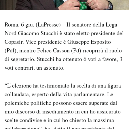
PODCAST
Roma, 6 giu. (LaPresse)
– Il senatore della Lega
NEWSLETTER
Nord Giacomo Stucchi è stato eletto presidente del
Copasir. Vice presidente è Giuseppe Esposito
(Pdl), mentre Felice Casson (Pd) ricoprirà il ruolo
I MIEI PREFERITI
di segretario. Stucchi ha ottenuto 6 voti a favore, 3
voti contrari, un astenuto.
SHOP
“L’elezione ha testimoniato la scelta di una figura
CALENDARIO
collaudata, esperto della vita parlamentare. Le
polemiche politiche possono essere superate dal
AREA PERSONALE
mio discorso di insediamento in cui ho assicurato
Area Personale
scelte condivise e in cui ho chiesto la massima
Newsletter
collaborazione”, ha detto il neo presidente del