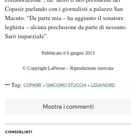
Notifiche mobile
Copasir parlando con i giornalisti a palazzo San
Regala il Post
Macuto. “Da parte mia – ha aggiunto il senatore
Hai bisogno di aiuto?
leghista – alcuna preclusione da parte di nessuno.
Esci
Sarò imparziale”.
Pubblicato il 6 giugno 2013
© Copyright LaPresse – Riproduzione riservata
Tag:
-
-
COPASIR
GIACOMO STUCCHI
LEGA NORD
Mostra i commenti
CONSIGLIATI