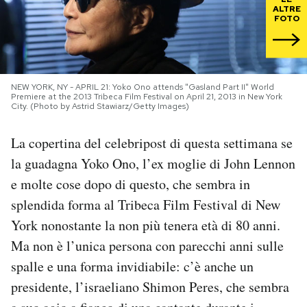
ALTRE
FOTO
PODCAST
NEWSLETTER
NEW YORK, NY - APRIL 21: Yoko Ono attends "Gasland Part II" World
Premiere at the 2013 Tribeca Film Festival on April 21, 2013 in New York
City. (Photo by Astrid Stawiarz/Getty Images)
I MIEI PREFERITI
La copertina del celebripost di questa settimana se
la guadagna Yoko Ono, l’ex moglie di John Lennon
SHOP
e molte cose dopo di questo, che sembra in
splendida forma al Tribeca Film Festival di New
CALENDARIO
York nonostante la non più tenera età di 80 anni.
Ma non è l’unica persona con parecchi anni sulle
AREA PERSONALE
spalle e una forma invidiabile: c’è anche un
Area Personale
presidente, l’israeliano Shimon Peres, che sembra
Newsletter