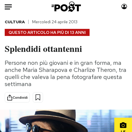
Auto
CULTURA
Mercoledì 24 aprile 2013
QUESTO ARTICOLO HA PIÙ DI
13 ANNI
HOME
Splendidi ottantenni
Italia
Moda
Mondo
Libri
Persone non più giovani e in gran forma, ma
Politica
Consumismi
anche Maria Sharapova e Charlize Theron, tra
Tecnologia
Storie/Idee
quelli che valeva la pena fotografare questa
settimana
Internet
Ok Boomer!
Scienza
Media
Condividi
Cultura
Europa
Economia
Altrecose
Sport
Mondiali calcio 2026
LE