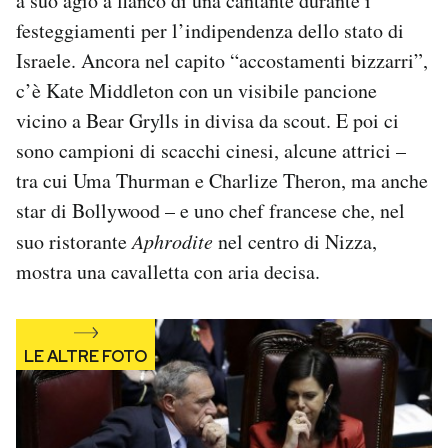
a suo agio a fianco di una cantante durante i
Notifiche mobile
festeggiamenti per l’indipendenza dello stato di
Regala il Post
Israele. Ancora nel capito “accostamenti bizzarri”,
Hai bisogno di aiuto?
c’è Kate Middleton con un visibile pancione
Esci
vicino a Bear Grylls in divisa da scout. E poi ci
sono campioni di scacchi cinesi, alcune attrici –
tra cui Uma Thurman e Charlize Theron, ma anche
star di Bollywood – e uno chef francese che, nel
suo ristorante
Aphrodite
nel centro di Nizza,
mostra una cavalletta con aria decisa.