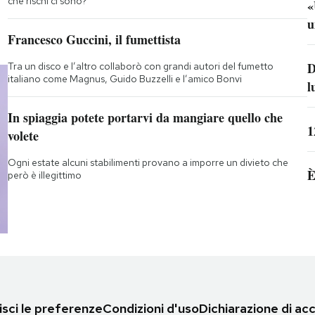
che rischi ci sono?
«
u
Francesco Guccini, il fumettista
D
Tra un disco e l’altro collaborò con grandi autori del fumetto
italiano come Magnus, Guido Buzzelli e l’amico Bonvi
l
In spiaggia potete portarvi da mangiare quello che
1
volete
Ogni estate alcuni stabilimenti provano a imporre un divieto che
È
però è illegittimo
sci le preferenze
Condizioni d'uso
Dichiarazione di acc