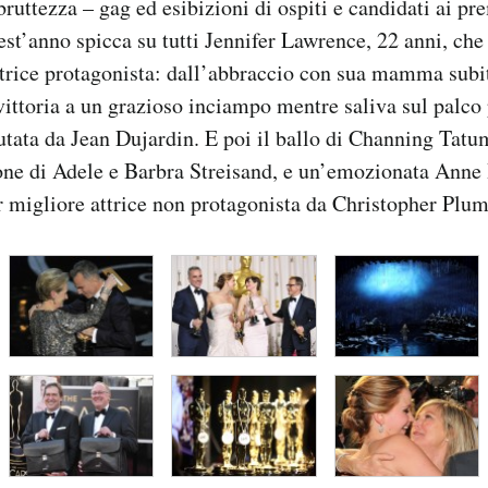
bruttezza – gag ed esibizioni di ospiti e candidati ai pr
’anno spicca su tutti Jennifer Lawrence, 22 anni, che 
ttrice protagonista: dall’abbraccio con sua mamma sub
ittoria a un grazioso inciampo mentre saliva sul palco p
utata da Jean Dujardin. E poi il ballo di Channing Tatu
ione di Adele e Barbra Streisand, e un’emozionata Ann
r migliore attrice non protagonista da Christopher Plu