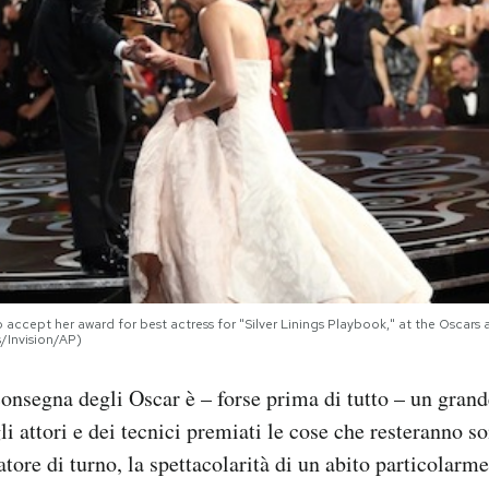
accept her award for best actress for "Silver Linings Playbook," at the Oscars
s/Invision/AP)
onsegna degli Oscar è – forse prima di tutto – un grand
gli attori e dei tecnici premiati le cose che resteranno s
tore di turno, la spettacolarità di un abito particolarm