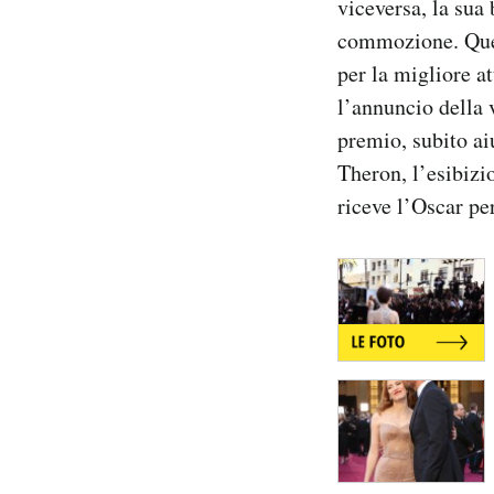
viceversa, la sua 
Notifiche mobile
commozione. Quest
Regala il Post
per la migliore a
Hai bisogno di aiuto?
l’annuncio della v
Esci
premio, subito ai
Theron, l’esibiz
riceve l’Oscar pe