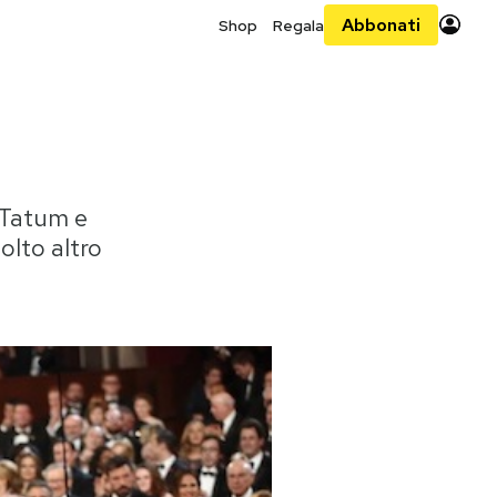
Abbonati
Shop
Regala
g Tatum e
olto altro