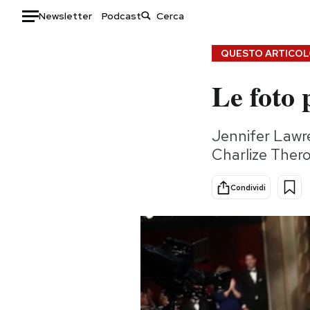
Newsletter
Podcast
Auto
QUESTO ARTICOLO
Le foto 
HOME
Italia
Moda
Jennifer Lawre
Mondo
Libri
Charlize Thero
Politica
Consumismi
Tecnologia
Storie/Idee
Condividi
Internet
Ok Boomer!
Scienza
Media
Cultura
Europa
Economia
Altrecose
Sport
Mondiali calcio 2026