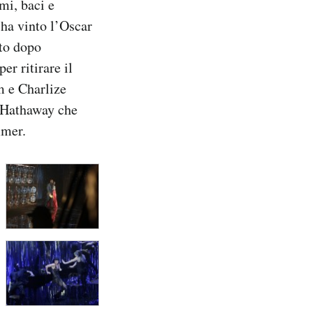
emi, baci e
ha vinto l’Oscar
ito dopo
er ritirare il
m e Charlize
e Hathaway che
mmer.