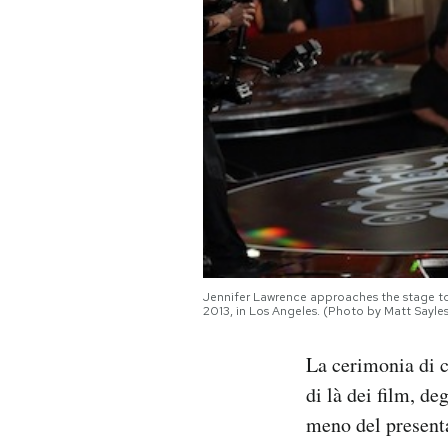
PODCAST
NEWSLETTER
I MIEI PREFERITI
SHOP
Jennifer Lawrence approaches the stage to 
CALENDARIO
2013, in Los Angeles. (Photo by Matt Sayle
La cerimonia di c
AREA PERSONALE
di là dei film, de
Area Personale
meno del presenta
Newsletter