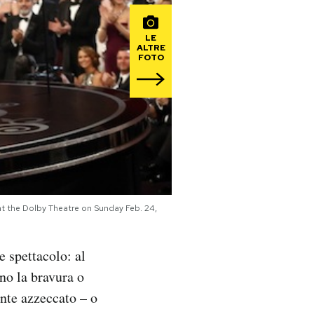
LE
ALTRE
FOTO
 at the Dolby Theatre on Sunday Feb. 24,
e spettacolo: al
ono la bravura o
ente azzeccato – o