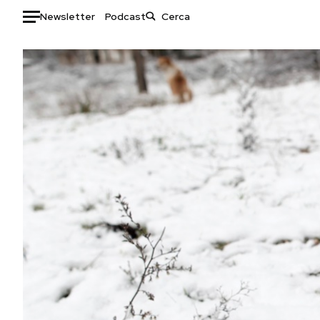
Newsletter
Podcast
Auto
HOME
Italia
Moda
Mondo
Libri
Politica
Consumismi
Tecnologia
Storie/Idee
Internet
Ok Boomer!
Scienza
Media
Cultura
Europa
Economia
Altrecose
Sport
Mondiali calcio 2026