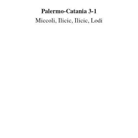
Notifiche mobile
Palermo-Catania 3-1
Regala il Post
Miccoli, Ilicic, Ilicic, Lodi
Hai bisogno di aiuto?
Esci