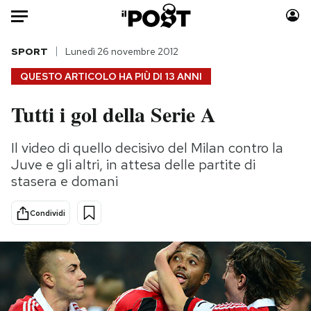
Auto
SPORT
Lunedì 26 novembre 2012
QUESTO ARTICOLO HA PIÙ DI
13 ANNI
HOME
Tutti i gol della Serie A
Italia
Moda
Mondo
Libri
Il video di quello decisivo del Milan contro la
Politica
Consumismi
Juve e gli altri, in attesa delle partite di
Tecnologia
Storie/Idee
stasera e domani
Internet
Ok Boomer!
Condividi
Scienza
Media
Cultura
Europa
Economia
Altrecose
Sport
Mondiali calcio 2026