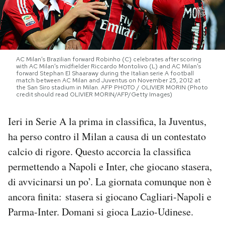
PODCAST
NEWSLETTER
AC Milan’s Brazilian forward Robinho (C) celebrates after scoring
with AC Milan’s midfielder Riccardo Montolivo (L) and AC Milan’s
forward Stephan El Shaarawy during the Italian serie A football
match between AC Milan and Juventus on November 25, 2012 at
I MIEI PREFERITI
the San Siro stadium in Milan. AFP PHOTO / OLIVIER MORIN (Photo
credit should read OLIVIER MORIN/AFP/Getty Images)
Ieri in Serie A la prima in classifica, la Juventus,
SHOP
ha perso contro il Milan a causa di un contestato
calcio di rigore. Questo accorcia la classifica
CALENDARIO
permettendo a Napoli e Inter, che giocano stasera,
di avvicinarsi un po’. La giornata comunque non è
AREA PERSONALE
ancora finita: stasera si giocano Cagliari-Napoli e
Area Personale
Parma-Inter. Domani si gioca Lazio-Udinese.
Newsletter