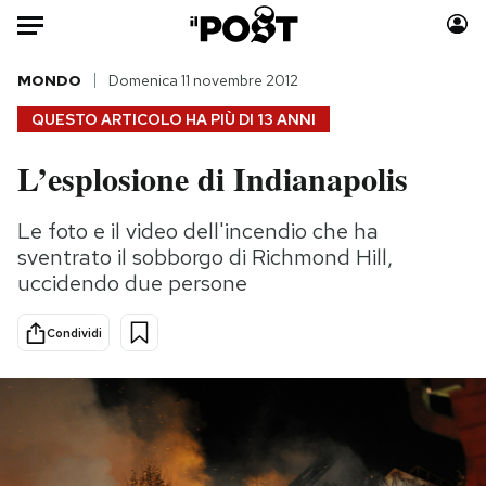
Auto
MONDO
Domenica 11 novembre 2012
QUESTO ARTICOLO HA PIÙ DI
13 ANNI
HOME
L’esplosione di Indianapolis
Italia
Moda
Mondo
Libri
Le foto e il video dell'incendio che ha
Politica
Consumismi
sventrato il sobborgo di Richmond Hill,
Tecnologia
Storie/Idee
uccidendo due persone
Internet
Ok Boomer!
Condividi
Scienza
Media
Cultura
Europa
Economia
Altrecose
Sport
Mondiali calcio 2026