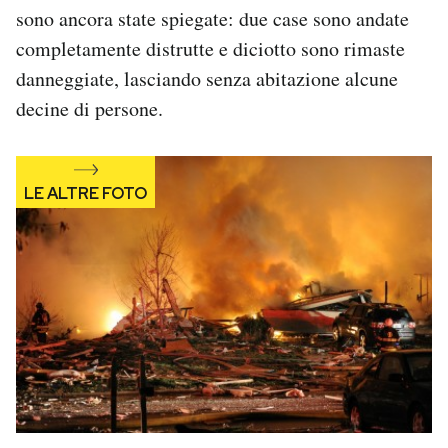
sono ancora state spiegate: due case sono andate
Notifiche mobile
Regala il Post
completamente distrutte e diciotto sono rimaste
Hai bisogno di aiuto?
danneggiate, lasciando senza abitazione alcune
Esci
decine di persone.