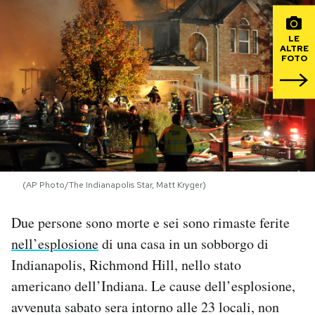
PODCAST
LE
ALTRE
FOTO
NEWSLETTER
I MIEI PREFERITI
SHOP
(AP Photo/The Indianapolis Star, Matt Kryger)
CALENDARIO
Due persone sono morte e sei sono rimaste ferite
nell’esplosione
di una casa in un sobborgo di
AREA PERSONALE
Indianapolis, Richmond Hill, nello stato
americano dell’Indiana. Le cause dell’esplosione,
Area Personale
avvenuta sabato sera intorno alle 23 locali, non
Newsletter