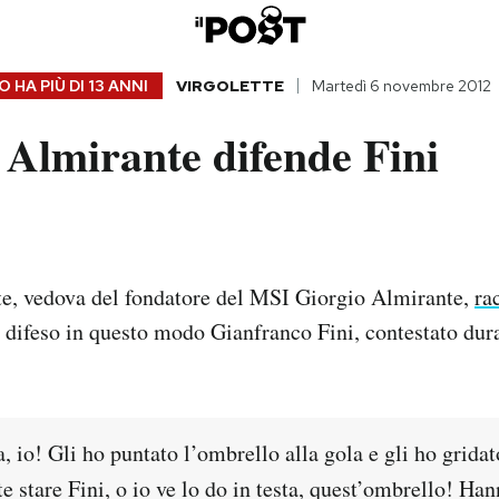
 HA PIÙ DI
13 ANNI
VIRGOLETTE
Martedì 6 novembre 2012
 Almirante difende Fini
e, vedova del fondatore del MSI Giorgio Almirante,
ra
 difeso in questo modo Gianfranco Fini, contestato dura
 io! Gli ho puntato l’ombrello alla gola e gli ho gridat
te stare Fini, o io ve lo do in testa, quest’ombrello! Han