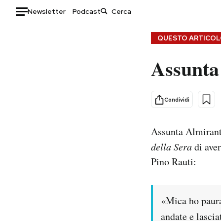
Newsletter
Podcast
Auto
QUESTO ARTICOLO
Assunta
HOME
Italia
Moda
Mondo
Libri
Condividi
Politica
Consumismi
Tecnologia
Storie/Idee
Assunta Almirant
Internet
Ok Boomer!
della Sera
di aver
Scienza
Media
Pino Rauti:
Cultura
Europa
Economia
Altrecose
Sport
Mondiali calcio 2026
«Mica ho paura,
andate e lascia