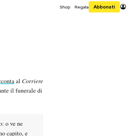
Abbonati
Shop
Regala
cconta
al
Corriere
nte il funerale di
o: o ve ne
no capito, e