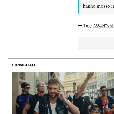
hanno mosso in 
PODCAST
Tag:
ASSUNTA A
NEWSLETTER
I MIEI PREFERITI
SHOP
CONSIGLIATI
CALENDARIO
AREA PERSONALE
Area Personale
Newsletter