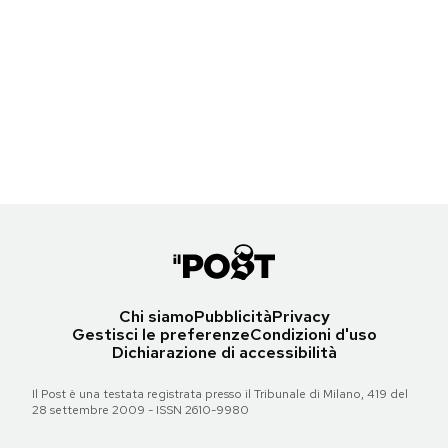
Carmelo Bene
Federico Fellini
Notifiche mobile
© Sandro Becchetti
© Sandro Becchetti
Dieci ritratti che hanno fatto la storia
Dieci ritratti che hanno fatto la storia
Regala il Post
Hai bisogno di aiuto?
Torna all'articolo
Torna all'articolo
Mickey Spillane
Laura Antonelli
Esci
© Sandro Becchetti
© Sandro Becchetti
Torna all'articolo
Torna all'articolo
Chi siamo
Pubblicità
Privacy
Gestisci le preferenze
Condizioni d'uso
Dichiarazione di accessibilità
Il Post è una testata registrata presso il Tribunale di Milano, 419 del
28 settembre 2009 - ISSN 2610-9980