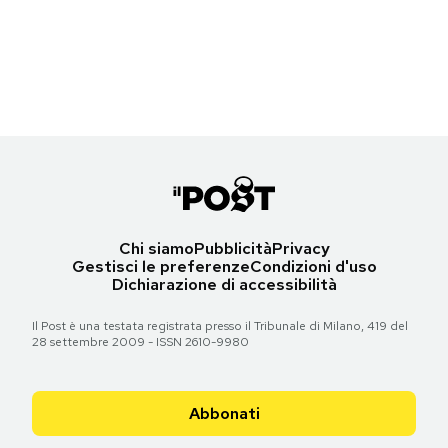
Le prime pagine di venerdì 24 agosto 2012
Torna all'articolo
Torna all'articolo
Torna all'articolo
Notifiche mobile
Torna all'articolo
Torna all'articolo
Torna all'articolo
Regala il Post
Hai bisogno di aiuto?
Torna all'articolo
Esci
Chi siamo
Pubblicità
Privacy
Gestisci le preferenze
Condizioni d'uso
Dichiarazione di accessibilità
Il Post è una testata registrata presso il Tribunale di Milano, 419 del
28 settembre 2009 - ISSN 2610-9980
Abbonati