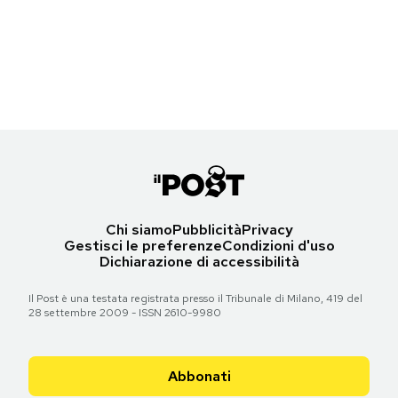
Torna all'articolo
Notifiche mobile
Torna all'articolo
Regala il Post
Guardian Guide
Hai bisogno di aiuto?
Torna all'articolo
Esci
Chi siamo
Pubblicità
Privacy
Gestisci le preferenze
Condizioni d'uso
Dichiarazione di accessibilità
Il Post è una testata registrata presso il Tribunale di Milano, 419 del
28 settembre 2009 - ISSN 2610-9980
Abbonati