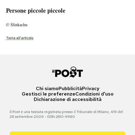
© Slinkachu
Persone piccole piccole
Persone piccole piccole
Persone piccole piccole
Persone piccole piccole
Persone piccole piccole
Persone piccole piccole
Persone piccole piccole
Persone piccole piccole
Persone piccole piccole
Persone piccole piccole
Persone piccole piccole
Persone piccole piccole
Persone piccole piccole
Persone piccole piccole
Persone piccole piccole
Persone piccole piccole
Persone piccole piccole
Persone piccole piccole
Persone piccole piccole
PODCAST
Torna all'articolo
© Slinkachu
© Slinkachu
© Slinkachu
© Slinkachu
© Slinkachu
© Slinkachu
© Slinkachu
© Slinkachu
© Slinkachu
© Slinkachu
© Slinkachu
© Slinkachu
© Slinkachu
© Slinkachu
© Slinkachu
© Slinkachu
© Slinkachu
© Slinkachu
© Slinkachu
NEWSLETTER
Torna all'articolo
Torna all'articolo
Torna all'articolo
Torna all'articolo
Torna all'articolo
Torna all'articolo
Torna all'articolo
Torna all'articolo
Torna all'articolo
Torna all'articolo
Torna all'articolo
Torna all'articolo
Torna all'articolo
Torna all'articolo
Torna all'articolo
Torna all'articolo
Torna all'articolo
Torna all'articolo
Torna all'articolo
I MIEI PREFERITI
SHOP
Chi siamo
Pubblicità
Privacy
CALENDARIO
Gestisci le preferenze
Condizioni d'uso
Dichiarazione di accessibilità
AREA PERSONALE
Il Post è una testata registrata presso il Tribunale di Milano, 419 del
28 settembre 2009 - ISSN 2610-9980
Area Personale
Newsletter