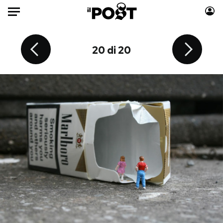
Auto
20 di 20
14 di 20
10 di 20
16 di 20
17 di 20
18 di 20
19 di 20
12 di 20
13 di 20
15 di 20
11 di 20
4 di 20
6 di 20
7 di 20
8 di 20
9 di 20
2 di 20
3 di 20
5 di 20
1 di 20
HOME
Italia
Moda
Mondo
Libri
Politica
Consumismi
Tecnologia
Storie/Idee
Internet
Ok Boomer!
Scienza
Media
Cultura
Europa
Economia
Altrecose
Sport
Mondiali calcio 2026
Persone piccole piccole