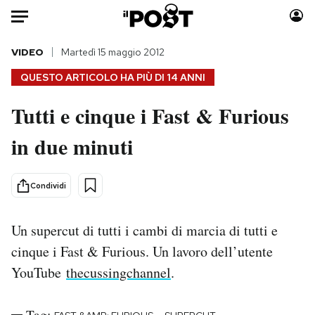
Auto
VIDEO
Martedì 15 maggio 2012
QUESTO ARTICOLO HA PIÙ DI
14 ANNI
HOME
Tutti e cinque i Fast & Furious
Italia
Moda
in due minuti
Mondo
Libri
Politica
Consumismi
Tecnologia
Storie/Idee
Condividi
Internet
Ok Boomer!
Scienza
Media
Un supercut di tutti i cambi di marcia di tutti e
Cultura
Europa
cinque i Fast & Furious. Un lavoro dell’utente
Economia
Altrecose
YouTube
thecussingchannel
.
Sport
Mondiali calcio 2026
Tag: