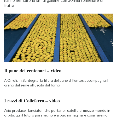
hanno riempito 15 km di gallerie con 30mila tonnellate di
frutta
Il pane dei centenari – video
A Orroli, in Sardegna, la filiera del pane di Kentos accompagna il
grano dal seme all'uscita dal forno
I razzi di Colleferro – video
Avio produce i lanciatori che portano i satelliti di mezzo mondo in
orbita: qui il futuro pare vicino e si può immaginare cosa faremo