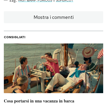
-
FAST &AMP; FURIOUS
SUPERCUT
PODCAST
Mostra i commenti
NEWSLETTER
CONSIGLIATI
I MIEI PREFERITI
SHOP
CALENDARIO
AREA PERSONALE
Area Personale
Cosa portarsi in una vacanza in barca
Newsletter