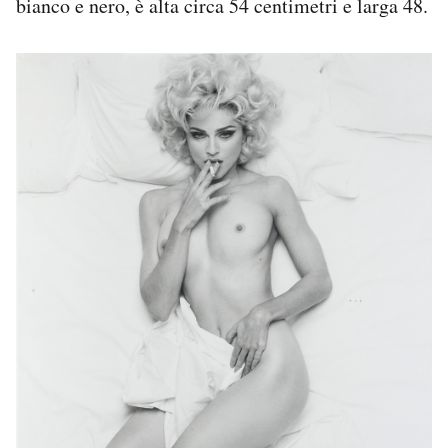
bianco e nero, è alta circa 54 centimetri e larga 48.
Notifiche mobile
Regala il Post
Hai bisogno di aiuto?
Esci