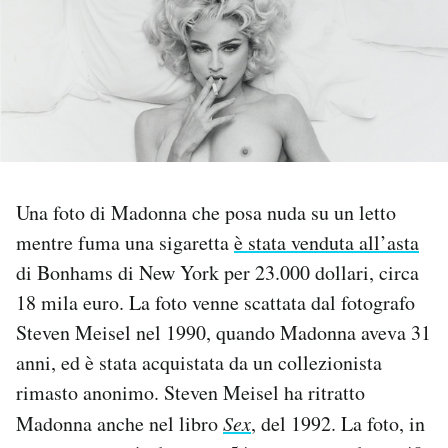
PODCAST
NEWSLETTER
I MIEI PREFERITI
Una foto di Madonna che posa nuda su un letto
mentre fuma una sigaretta
è stata venduta all’asta
SHOP
di Bonhams di New York per 23.000 dollari, circa
18 mila euro. La foto venne scattata dal fotografo
CALENDARIO
Steven Meisel nel 1990, quando Madonna aveva 31
anni, ed è stata acquistata da un collezionista
AREA PERSONALE
rimasto anonimo. Steven Meisel ha ritratto
Area Personale
Madonna anche nel libro
Sex
, del 1992. La foto, in
Newsletter