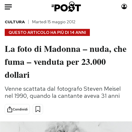
Auto
CULTURA
Martedì 15 maggio 2012
QUESTO ARTICOLO HA PIÙ DI
14 ANNI
HOME
La foto di Madonna – nuda, che
Italia
Moda
fuma – venduta per 23.000
Mondo
Libri
Politica
Consumismi
dollari
Tecnologia
Storie/Idee
Internet
Ok Boomer!
Venne scattata dal fotografo Steven Meisel
Scienza
Media
nel 1990, quando la cantante aveva 31 anni
Cultura
Europa
Economia
Altrecose
Condividi
Sport
Mondiali calcio 2026