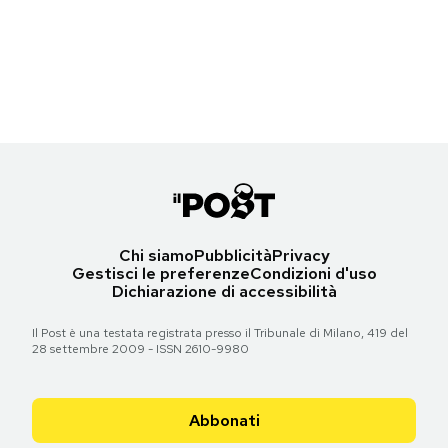
Disegnare col GPS
Disegnare col GPS
Disegnare col GPS
Notifiche mobile
Regala il Post
Hai bisogno di aiuto?
Torna all'articolo
Torna all'articolo
Torna all'articolo
Esci
Chi siamo
Pubblicità
Privacy
Gestisci le preferenze
Condizioni d'uso
Dichiarazione di accessibilità
Il Post è una testata registrata presso il Tribunale di Milano, 419 del
28 settembre 2009 - ISSN 2610-9980
Abbonati