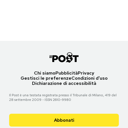
Disegnare col GPS
Disegnare col GPS
Disegnare col GPS
Notifiche mobile
Regala il Post
Hai bisogno di aiuto?
Torna all'articolo
Torna all'articolo
Torna all'articolo
Esci
Chi siamo
Pubblicità
Privacy
Gestisci le preferenze
Condizioni d'uso
Dichiarazione di accessibilità
Il Post è una testata registrata presso il Tribunale di Milano, 419 del
28 settembre 2009 - ISSN 2610-9980
Abbonati