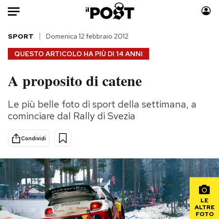
Auto
SPORT
Domenica 12 febbraio 2012
QUESTO ARTICOLO HA PIÙ DI
14 ANNI
HOME
A proposito di catene
Italia
Moda
Mondo
Libri
Le più belle foto di sport della settimana, a
Politica
Consumismi
cominciare dal Rally di Svezia
Tecnologia
Storie/Idee
Internet
Ok Boomer!
Condividi
Scienza
Media
Cultura
Europa
Economia
Altrecose
Sport
Mondiali calcio 2026
LE
ALTRE
FOTO