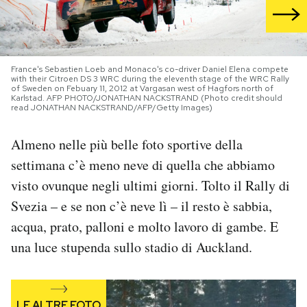
PODCAST
France's Sebastien Loeb and Monaco's co-driver Daniel Elena compete
NEWSLETTER
with their Citroen DS 3 WRC during the eleventh stage of the WRC Rally
of Sweden on Febuary 11, 2012 at Vargasan west of Hagfors north of
Karlstad. AFP PHOTO/JONATHAN NACKSTRAND (Photo credit should
read JONATHAN NACKSTRAND/AFP/Getty Images)
I MIEI PREFERITI
Almeno nelle più belle foto sportive della
settimana c’è meno neve di quella che abbiamo
SHOP
visto ovunque negli ultimi giorni. Tolto il Rally di
Svezia – e se non c’è neve lì – il resto è sabbia,
CALENDARIO
acqua, prato, palloni e molto lavoro di gambe. E
una luce stupenda sullo stadio di Auckland.
AREA PERSONALE
Area Personale
Newsletter