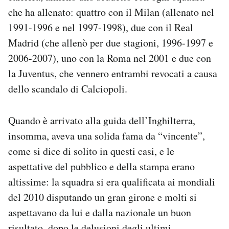
Notifiche mobile
che ha allenato: quattro con il Milan (allenato nel
Regala il Post
1991-1996 e nel 1997-1998), due con il Real
Hai bisogno di aiuto?
Madrid (che allenò per due stagioni, 1996-1997 e
Esci
2006-2007), uno con la Roma nel 2001 e due con
la Juventus, che vennero entrambi revocati a causa
dello scandalo di Calciopoli.
Quando è arrivato alla guida dell’Inghilterra,
insomma, aveva una solida fama da “vincente”,
come si dice di solito in questi casi, e le
aspettative del pubblico e della stampa erano
altissime: la squadra si era qualificata ai mondiali
del 2010 disputando un gran girone e molti si
aspettavano da lui e dalla nazionale un buon
risultato, dopo le delusioni degli ultimi