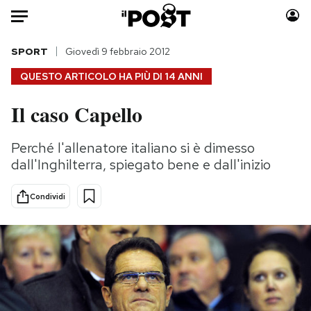
Auto
SPORT
Giovedì 9 febbraio 2012
QUESTO ARTICOLO HA PIÙ DI
14 ANNI
HOME
Il caso Capello
Italia
Moda
Mondo
Libri
Perché l'allenatore italiano si è dimesso
Politica
Consumismi
dall'Inghilterra, spiegato bene e dall'inizio
Tecnologia
Storie/Idee
Internet
Ok Boomer!
Condividi
Scienza
Media
Cultura
Europa
Economia
Altrecose
Sport
Mondiali calcio 2026