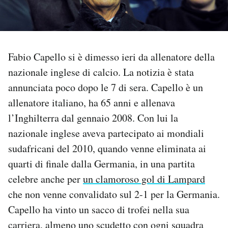
PODCAST
NEWSLETTER
Fabio Capello si è dimesso ieri da allenatore della
nazionale inglese di calcio. La notizia è stata
annunciata poco dopo le 7 di sera. Capello è un
I MIEI PREFERITI
allenatore italiano, ha 65 anni e allenava
l’Inghilterra dal gennaio 2008. Con lui la
SHOP
nazionale inglese aveva partecipato ai mondiali
sudafricani del 2010, quando venne eliminata ai
CALENDARIO
quarti di finale dalla Germania, in una partita
celebre anche per
un clamoroso gol di Lampard
AREA PERSONALE
che non venne convalidato sul 2-1 per la Germania.
Capello ha vinto un sacco di trofei nella sua
Area Personale
carriera, almeno uno scudetto con ogni squadra
Newsletter