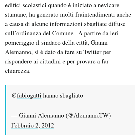
edifici scolastici quando è iniziato a nevicare
PODCAST
stamane, ha generato molti fraintendimenti anche
a causa di alcune informazioni sbagliate diffuse
sull’ordinanza del Comune . A partire da ieri
NEWSLETTER
pomeriggio il sindaco della città, Gianni
Alemanno, si è dato da fare su Twitter per
I MIEI PREFERITI
rispondere ai cittadini e per provare a far
chiarezza.
SHOP
@
fabiogatti
hanno sbagliato
CALENDARIO
— Gianni Alemanno (@AlemannoTW)
AREA PERSONALE
Febbraio 2, 2012
Area Personale
Newsletter