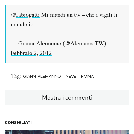
Notifiche mobile
Regala il Post
@
fabiogatti
Mi mandi un tw – che i vigili li
Hai bisogno di aiuto?
mando io
Esci
— Gianni Alemanno (@AlemannoTW)
Febbraio 2, 2012
Tag:
-
-
GIANNI ALEMANNO
NEVE
ROMA
Mostra i commenti
CONSIGLIATI