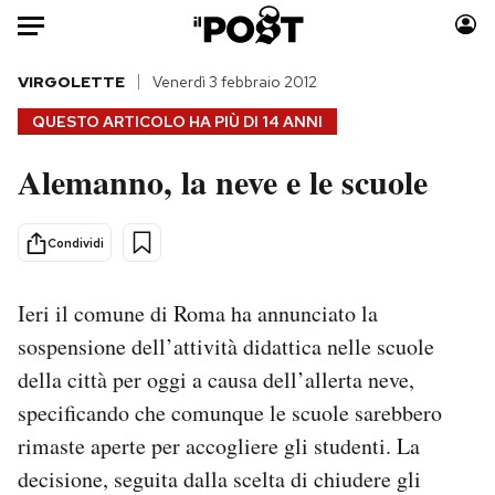
Auto
VIRGOLETTE
Venerdì 3 febbraio 2012
QUESTO ARTICOLO HA PIÙ DI
14 ANNI
HOME
Alemanno, la neve e le scuole
Italia
Moda
Mondo
Libri
Condividi
Politica
Consumismi
Tecnologia
Storie/Idee
Ieri il comune di Roma ha annunciato la
Internet
Ok Boomer!
sospensione dell’attività didattica nelle scuole
Scienza
Media
della città per oggi a causa dell’allerta neve,
Cultura
Europa
specificando che comunque le scuole sarebbero
Economia
Altrecose
Sport
Mondiali calcio 2026
rimaste aperte per accogliere gli studenti. La
decisione, seguita dalla scelta di chiudere gli